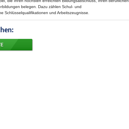
ei, die Ihren höchsten erreichten Bildungsabschluss, Ihren beruflichen
rbildungen belegen. Dazu zählen Schul- und
 Schlüsselqualifikationen und Arbeitszeugnisse.
chen:
EBOTE