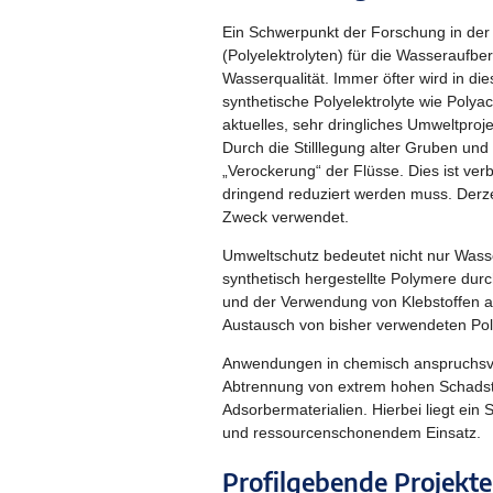
Ein Schwerpunkt der Forschung in der
(Polyelektrolyten) für die Wasseraufbe
Wasserqualität. Immer öfter wird in d
synthetische Polyelektrolyte wie Poly
aktuelles, sehr dringliches Umweltproj
Durch die Stilllegung alter Gruben u
„Verockerung“ der Flüsse. Dies ist ver
dringend reduziert werden muss. Derz
Zweck verwendet.
Umweltschutz bedeutet nicht nur Wass
synthetisch hergestellte Polymere dur
und der Verwendung von Klebstoffen auf
Austausch von bisher verwendeten Pol
Anwendungen in chemisch anspruchsvo
Abtrennung von extrem hohen Schadsto
Adsorbermaterialien. Hierbei liegt ein
und ressourcenschonendem Einsatz.
Profilgebende Projekte