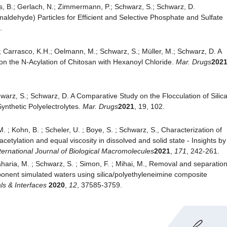
is, B.; Gerlach, N.; Zimmermann, P.; Schwarz, S.; Schwarz, D.
dehyde) Particles for Efficient and Selective Phosphate and Sulfate
.
.; Carrasco, K.H.; Oelmann, M.; Schwarz, S.; Müller, M.; Schwarz, D. A
 the N-Acylation of Chitosan with Hexanoyl Chloride.
Mar. Drugs
202
hwarz, S.; Schwarz, D. A Comparative Study on the Flocculation of Silic
ynthetic Polyelectrolytes.
Mar. Drugs
2021
, 19, 102.
M. ; Kohn, B. ; Scheler, U. ; Boye, S. ; Schwarz, S., Characterization of
acetylation and equal viscosity in dissolved and solid state - Insights by
ternational Journal of Biological Macromolecules
2021
,
171
, 242-261.
Zaharia, M. ; Schwarz, S. ; Simon, F. ; Mihai, M., Removal and separatio
onent simulated waters using silica/polyethyleneimine composite
ls & Interfaces
2020
,
12
, 37585-3759.