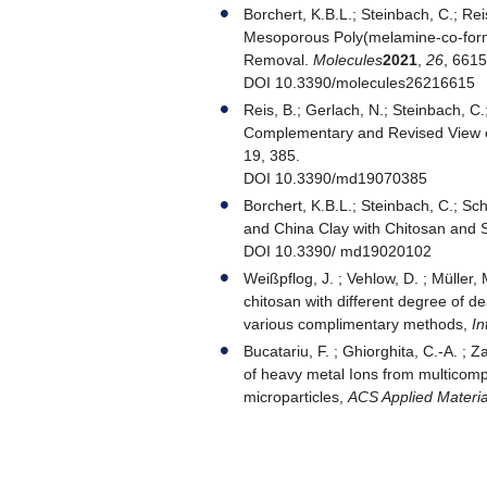
Borchert, K.B.L.; Steinbach, C.; Re
Mesoporous Poly(melamine-co-formal
Removal.
Molecules
2021
,
26
, 6615
DOI 10.3390/molecules26216615
Reis, B.; Gerlach, N.; Steinbach, C
Complementary and Revised View on
19, 385.
DOI 10.3390/md19070385
Borchert, K.B.L.; Steinbach, C.; Sc
and China Clay with Chitosan and S
DOI 10.3390/ md19020102
Weißpflog, J. ; Vehlow, D. ; Müller, 
chitosan with different degree of de
various complimentary methods,
In
Bucatariu, F. ; Ghiorghita, C.-A. ; 
of heavy metal Ions from multicomp
microparticles,
ACS Applied Materia