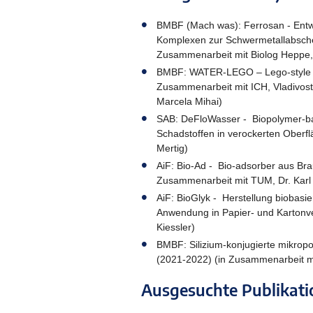
BMBF (Mach was): Ferrosan - Entwi
Komplexen zur Schwermetallabsche
Zusammenarbeit mit Biolog Heppe,
BMBF: WATER-LEGO – Lego-style ap
Zusammenarbeit mit ICH, Vladivosto
Marcela Mihai)
SAB: DeFloWasser - Biopolymer-ba
Schadstoffen in verockerten Oberf
Mertig)
AiF: Bio-Ad - Bio-adsorber aus Bra
Zusammenarbeit mit TUM, Dr. Karl
AiF: BioGlyk - Herstellung biobasi
Anwendung in Papier- und Kartonv
Kiessler)
BMBF: Silizium-konjugierte mikropo
(2021-2022) (in Zusammenarbeit mi
Ausgesuchte Publikat