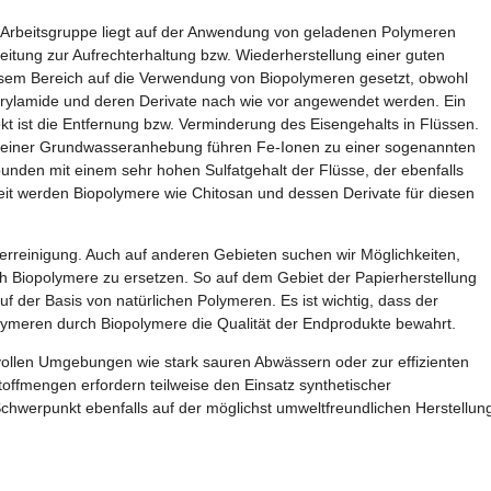
 Arbeitsgruppe liegt auf der Anwendung von geladenen Polymeren
reitung zur Aufrechterhaltung bzw. Wiederherstellung einer guten
iesem Bereich auf die Verwendung von Biopolymeren gesetzt, obwohl
acrylamide und deren Derivate nach wie vor angewendet werden. Ein
ekt ist die Entfernung bzw. Verminderung des Eisengehalts in Flüssen.
nd einer Grundwasseranhebung führen Fe-Ionen zu einer sogenannten
bunden mit einem sehr hohen Sulfatgehalt der Flüsse, der ebenfalls
eit werden Biopolymere wie Chitosan und dessen Derivate für diesen
erreinigung. Auch auf anderen Gebieten suchen wir Möglichkeiten,
ch Biopolymere zu ersetzen. So auf dem Gebiet der Papierherstellung
 der Basis von natürlichen Polymeren. Es ist wichtig, dass der
ymeren durch Biopolymere die Qualität der Endprodukte bewahrt.
llen Umgebungen wie stark sauren Abwässern oder zur effizienten
ffmengen erfordern teilweise den Einsatz synthetischer
 Schwerpunkt ebenfalls auf der möglichst umweltfreundlichen Herstellun