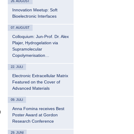
26. AUGUST
Innovation Meetup: Soft
Bioelectronic Interfaces
07. AUGUST
Colloquium: Jun-Prof. Dr. Alex
Plajer, Hydrogelation via
Supramolecular
Copolymerisation…
22. JULI
Electronic Extracellular Matrix
Featured on the Cover of
Advanced Materials
09. JULI
Anna Fomina receives Best
g
Poster Award at Gordon
Research Conference
29. JUNI