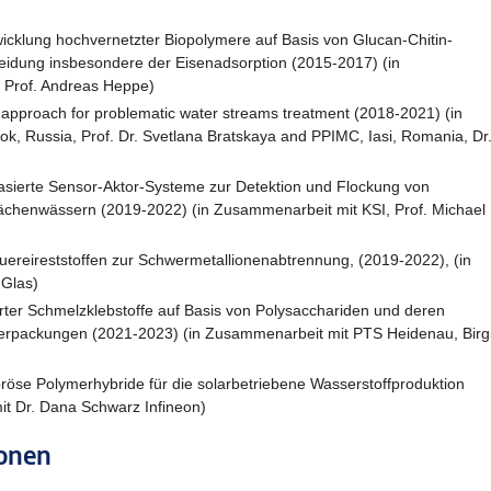
cklung hochvernetzter Biopolymere auf Basis von Glucan-Chitin-
idung insbesondere der Eisenadsorption (2015-2017) (in
 Prof. Andreas Heppe)
proach for problematic water streams treatment (2018-2021) (in
k, Russia, Prof. Dr. Svetlana Bratskaya and PPIMC, Iasi, Romania, Dr
sierte Sensor-Aktor-Systeme zur Detektion und Flockung von
lächenwässern (2019-2022) (in Zusammenarbeit mit KSI, Prof. Michael
uereireststoffen zur Schwermetallionenabtrennung, (2019-2022), (in
 Glas)
erter Schmelzklebstoffe auf Basis von Polysacchariden und deren
erpackungen (2021-2023) (in Zusammenarbeit mit PTS Heidenau, Birgi
röse Polymerhybride für die solarbetriebene Wasserstoffproduktion
t Dr. Dana Schwarz Infineon)
ionen