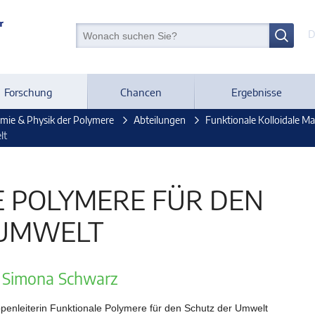
D
Forschung
Chancen
Ergebnisse
emie & Physik der Polymere
Abteilungen
Funktionale Kolloidale Mat
lt
 POLYMERE FÜR DEN
 UMWELT
. Simona Schwarz
penleiterin Funktionale Polymere für den Schutz der Umwelt