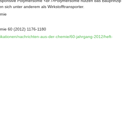
sponsive Polymersome"<br />Polymersome nutzen das Bauprinzip
 sich unter anderem als Wirkstofftransporter.
emie
emie 60 (2012) 1176-1180
likationen/nachrichten-aus-der-chemie/60-jahrgang-2012/heft-