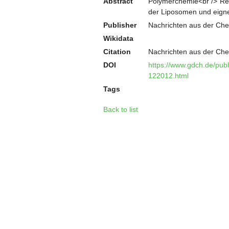
Abstract
Polymerchemie<br />"Re
der Liposomen und eignen
Publisher
Nachrichten aus der Ch
Wikidata
Citation
Nachrichten aus der Ch
DOI
https://www.gdch.de/pub
122012.html
Tags
Back to list